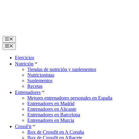
Saltar
al
contenido
Menú
Menú
Ejercicios
Nutrición
Tiendas de nutrición y suplementos
Nutricionistas
Suplementos
Recetas
Entrenadores
Mejores entrenadores personales en España
Entrenadores en Madrid
Entrenadores en Alicante
Entrenadores en Barcelona
Entrenadores en Murcia
CrossFit
Box de Crossfit en A Coruña
Box de Crossfit en Albacete