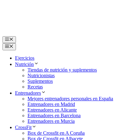
Saltar
al
contenido
Menú
Menú
Ejercicios
Nutrición
Tiendas de nutrición y suplementos
Nutricionistas
Suplementos
Recetas
Entrenadores
Mejores entrenadores personales en España
Entrenadores en Madrid
Entrenadores en Alicante
Entrenadores en Barcelona
Entrenadores en Murcia
CrossFit
Box de Crossfit en A Coruña
Box de Crossfit en Albacete