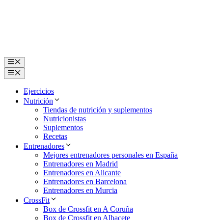
Saltar
al
contenido
Menú
Menú
Ejercicios
Nutrición
Tiendas de nutrición y suplementos
Nutricionistas
Suplementos
Recetas
Entrenadores
Mejores entrenadores personales en España
Entrenadores en Madrid
Entrenadores en Alicante
Entrenadores en Barcelona
Entrenadores en Murcia
CrossFit
Box de Crossfit en A Coruña
Box de Crossfit en Albacete