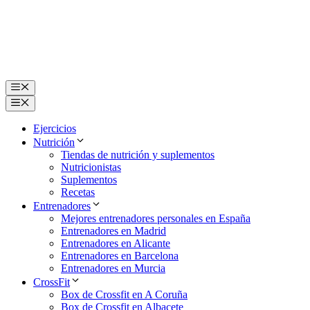
Saltar
al
contenido
Menú
Menú
Ejercicios
Nutrición
Tiendas de nutrición y suplementos
Nutricionistas
Suplementos
Recetas
Entrenadores
Mejores entrenadores personales en España
Entrenadores en Madrid
Entrenadores en Alicante
Entrenadores en Barcelona
Entrenadores en Murcia
CrossFit
Box de Crossfit en A Coruña
Box de Crossfit en Albacete